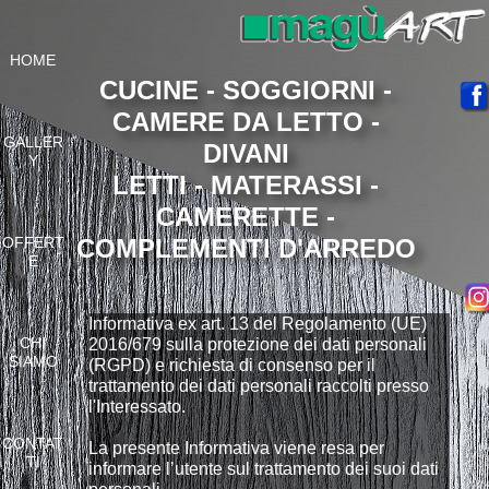
HOME
CUCINE - SOGGIORNI -
CAMERE DA LETTO -
GALLER
DIVANI
Y
LETTI - MATERASSI -
CAMERETTE -
OFFERT
COMPLEMENTI D'ARREDO
E
Informativa ex art. 13 del Regolamento (UE)
CHI
2016/679 sulla protezione dei dati personali
SIAMO
(RGPD) e richiesta di consenso per il
trattamento dei dati personali raccolti presso
l'Interessato.
CONTAT
La presente Informativa viene resa per
TI
informare l’utente sul trattamento dei suoi dati